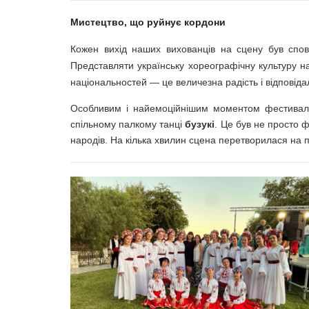
Мистецтво, що руйнує кордони
Кожен вихід наших вихованців на сцену був спов
Представляти українську хореографічну культуру на
національностей — це величезна радість і відповідал
Особливим і найемоційнішим моментом фестивалю 
спільному палкому танці
бузукі
. Це був не просто 
народів. На кілька хвилин сцена перетворилася на 