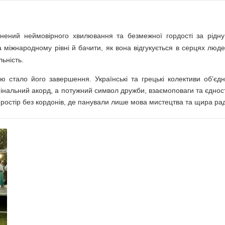
нений неймовірного хвилювання та безмежної гордості за рідн
 міжнародному рівні й бачити, як вона відгукується в серцях люде
ьність.
стало його завершення. Українські та грецькі колективи об’єд
фінальний акорд, а потужний символ дружби, взаємоповаги та єднос
простір без кордонів, де панували лише мова мистецтва та щира рад