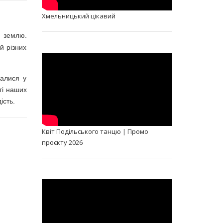
Хмельницький цікавий
у землю.
й різних
налися у
ті наших
ість.
Квіт Подільського танцю | Промо
проєкту 2026