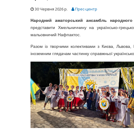
30 Червня 2026 р.
Прес-центр
Народний аматорський ансамбль народного
представити Хмельниччину на українсько-грець
мальовничий Нафпактос.
ий оркестр
25-річчя ЦНВУМ
Разом із творчими колективами з Києва, Львова,
іноземним глядачам частинку справжньої українсько
Міжнародн