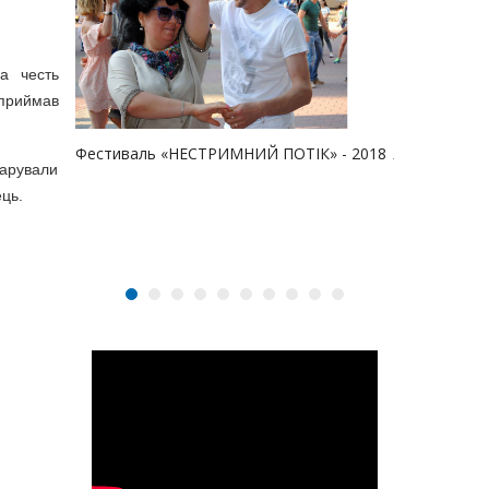
а честь
приймав
Літературно
Фестиваль «НЕСТРИМНИЙ ПОТІК» - 2018
дарували
3.0"
ець.