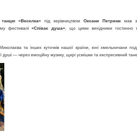
 танцю
«Веселка»
під керівництвом
Оксани Петрини
мав з
кому фестивалі
«Співає душа»
, що цими вихідними гостинно 
День Британії у Хмельницькому
 Миколаєва та інших куточків нашої країни, юні хмельничани по
ї душі — через емоційну музику, щирі усмішки та експресивний тан
ий день захисту дітей, 2022