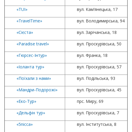
«TUI»
вул. Кам’янецька, 17
«
TravelTime
»
вул. Володимирська, 94
«Сієста»
вул. Зарічанська, 18
«
Paradise travel
»
вул. Проскурівська, 50
«Гюрсес-Інтур»
вул. Франка, 18
«Іоланта тур»
вул. Проскурівська, 57
«Поїхали з нами»
вул. Подільська, 93
«Мандри-Подорожі»
вул. Проскурівська, 45
«Еко-Тур»
прс. Миру, 69
«Дельфін тур»
вул. Проскурівська, 7
«5nicca»
вул. Інститутська, 8