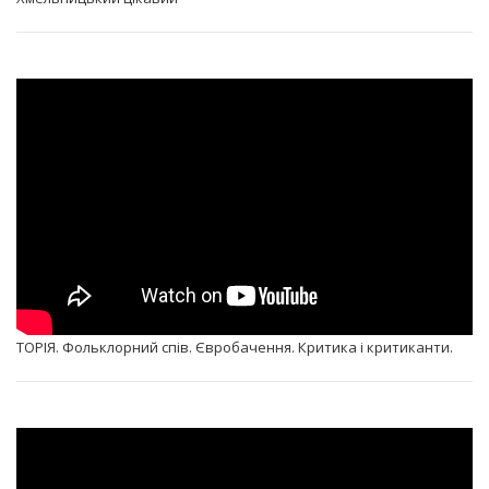
ТОРІЯ. Фольклорний спів. Євробачення. Критика і критиканти.