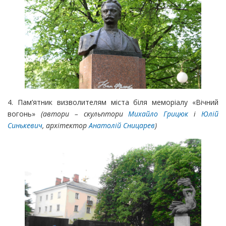
4. Пам’ятник визволителям міста біля меморіалу «Вічний
вогонь»
(автори – скульптори
Михайло Грицюк
і
Юлій
Синькевич
, архітектор
Анатолій Сницарев
)