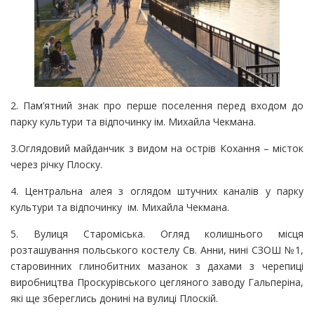
2. Пам’ятний знак про перше поселення перед входом до
парку культури та відпочинку ім. Михайла Чекмана.
3.Оглядовий майданчик з видом на острів Кохання – місток
через річку Плоску.
4. Центральна алея з оглядом штучних каналів у парку
культури та відпочинку ім. Михайла Чекмана.
5. Вулиця Староміська. Огляд колишнього місця
розташування польського костелу Св. Анни, нині СЗОШ №1,
старовинних глинобитних мазанок з дахами з черепиці
виробництва Проскурівського цегляного заводу Гальперіна,
які ще збереглись донині на вулиці Плоскій.