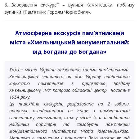
6. Завершення екскурсії – вулиця Кам’янецька, поблизу
зупинки «Пам’ятник Героям Чорнобиля».
Атмосферна екскурсія пам’ятниками
міста «Хмельницький монументальний:
від Богдана до Богдана»
Кожне місто України впізнаване своїми пам’ятниками.
Хмельницький славиться на всю Україну найбільшою
кількістю пам’ятників з присвятою Богдану
Хмельницькому, ім’я котрого обласний центр носить з
1954 року.
Ця пішохідна екскурсія, розрахована на 2 години,
пропонує ознайомитися не лише з пам’ятниками
славетному гетьманові, яких у місті 5, а й побачити
найбільш популярні та самобутні пам’ятники
монументального мистецтва міста Хмельницького.
Маршрут є замкненим і починати його можна як від