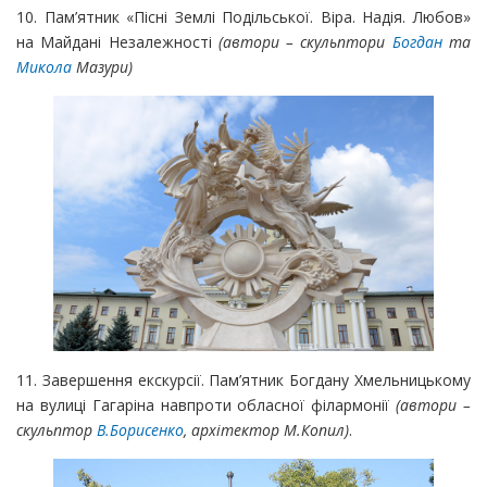
10. Пам’ятник «Пісні Землі Подільської. Віра. Надія. Любов»
на Майдані Незалежності
(автори – скульптори
Богдан
та
Микола
Мазури)
11. Завершення екскурсії. Пам’ятник Богдану Хмельницькому
на вулиці Гагаріна навпроти обласної філармонії
(автори –
скульптор
В.Борисенко
, архітектор М.Копил)
.