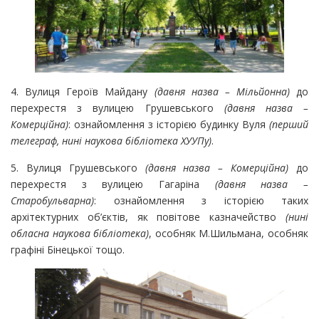
4. Вулиця Героїв Майдану
(давня назва – Мільйонна)
до
перехрестя з вулицею Грушевського
(давня назва –
Комерційна)
: ознайомлення з історією будинку Вуля
(перший
телеграф, нині наукова бібліотека ХУУПу)
.
5. Вулиця Грушевського
(давня назва – Комерційна)
до
перехрестя з вулицею Гагаріна
(давня назва –
Старобульварна)
: ознайомлення з історією таких
архітектурних об’єктів, як повітове казначейство
(нині
обласна наукова бібліотека)
, особняк М.Шильмана, особняк
графіні Бінецької тощо.