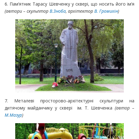
6. Пам’ятник Тарасу Шевченку у сквері, що носить його ім’я
(автори – скульптор
В.Зноба
, архітектор
В. Громихін
)
7. Металеві просторово-архітектурні скульптури на
дитячому майданчику у сквері ім. Т. Шевченка
(автор –
М.Мазур
)