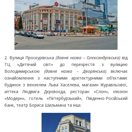
2. Вулиця Проскурівська
(давня назва – Олександрівська)
від
ТЦ «Дитячий світ» до перехрестя з вулицею
Володимирською
(давня назва – Дворянська)
включає
ознайомлення з наступними архітектурними об’єктами:
будинок з вензелем Льва Хаселева, магазин Журавльової,
аптека Людвига Дєрєвоєда, ресторан «Слон», ілюзіон
«Модерн», готель «Петербурзький», Південно-Російський
банк, театр Бориса Шильмана та інші.