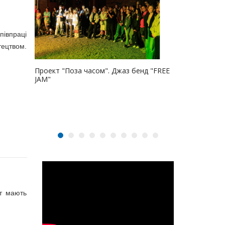
півпраці
тецтвом.
ю ім.
Проект "Поза часом". Джаз бенд "FREE
JAM"
Міжнародний
ут мають