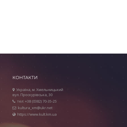
КОНТАКТИ
Україна, м. Хмельницький
вул. Проскурівська, 30
тел: +38 (0382) 70-35-25
kultura_xm@ukr.net
https://www.kult.km.ua