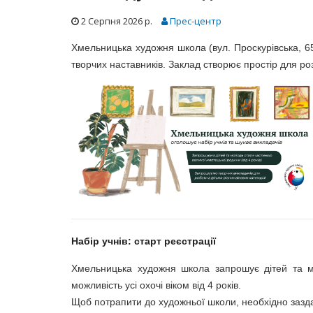
2 Серпня 2026 р.
Прес-центр
Хмельницька художня школа (вул. Проскурівська, 65
творчих наставників. Заклад створює простір для роз
Свято зустрічі весни - 2019
ий оркестр
Проект "П
JAM"
Набір учнів: старт реєстрації
Хмельницька художня школа запрошує дітей та м
можливість усі охочі віком від 4 років.
Щоб потрапити до художньої школи, необхідно зазда