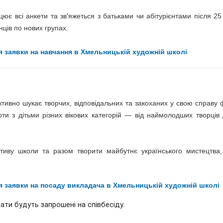
цює всі анкети та зв'яжеться з батьками чи абітурієнтами після 25
ців по нових групах.
 заявки на навчання в Хмельницькій художній школі
тивно шукає творчих, відповідальних та закоханих у свою справу ф
ти з дітьми різних вікових категорій — від наймолодших творців 
ективу школи та разом творити майбутнє українського мистецтва
 заявки на посаду викладача в Хмельницькій художній школі
ати будуть запрошені на співбесіду. 