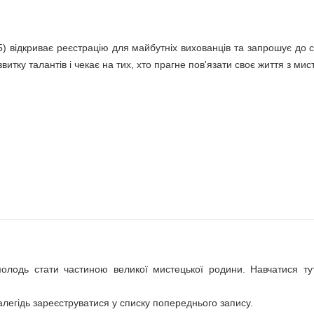
) відкриває реєстрацію для майбутніх вихованців та запрошує до с
витку талантів і чекає на тих, хто прагне пов'язати своє життя з мис
Відкриття виставкової зали музе
оза часом". Джаз бенд "FREE
Героя Миколи Тараса
олодь стати частиною великої мистецької родини. Навчатися т
легідь зареєструватися у списку попереднього запису.