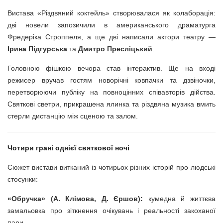
Вистава «Різдвяний коктейль» створювалася як колаборація:
дві новели запозичили в американського драматурга
Фредеріка Строппеля, а ще дві написали актори театру —
Ірина Підгурська
та
Дмитро Пресліцький
.
Головною фішкою вечора став інтерактив. Ще на вході
режисер вручав гостям новорічні ковпачки та дзвіночки,
перетворюючи публіку на повноцінних співавторів дійства.
Святкові светри, прикрашена ялинка та різдвяна музика вмить
стерли дистанцію між сценою та залом.
Чотири грані однієї святкової ночі
Сюжет вистави витканий із чотирьох різних історій про людські
стосунки:
«Обручка» (А. Клімова, Д. Єршов):
кумедна й життєва
замальовка про зіткнення очікувань і реальності закоханої
пари.