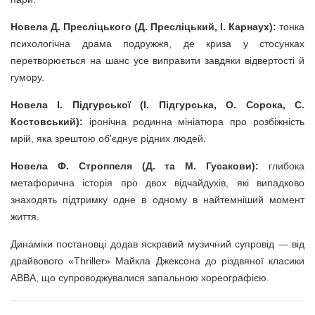
Новела Д. Пресліцького (Д. Пресліцький, І. Карнаух):
тонка
психологічна драма подружжя, де криза у стосунках
перетворюється на шанс усе виправити завдяки відвертості й
гумору.
Новела І. Підгурської (І. Підгурська, О. Сорока, С.
Костовський):
іронічна родинна мініатюра про розбіжність
мрій, яка зрештою об'єднує рідних людей.
Новела Ф. Строппеля (Д. та М. Гусакови):
глибока
метафорична історія про двох відчайдухів, які випадково
знаходять підтримку одне в одному в найтемніший момент
життя.
Динаміки постановці додав яскравий музичний супровід — від
драйвового «Thriller» Майкла Джексона до різдвяної класики
ABBA, що супроводжувалися запальною хореографією.