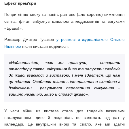
Ефект прем'єри
Попри літню спеку та навіть раптове (але коротке) вимкнення
світла, фінал вибухнув шквалом аплодисментів та вигуками
«Браво!».
Режисер Дмитро Гусаков
у розмові з журналісткою Ольгою
Нікітіною
після вистави поділився:
«Найголовніше, чого ми прагнули, – створити
атмосферу свята, очікування дива та залучити глядачів
до живої взаємодії з виставою. І мені здається, що нам
це вдалося. Особливо тішить інтерактивна складова з
дзвіночками… результат перевершив очікування –
вийшло незвично, живо й справді цікаво».
У часи війни ця вистава стала для глядачів важливим
нагадуванням: диво й людяність не залежать від дат у
календарі. Це внутрішній вибір та світло, яке ми здатні