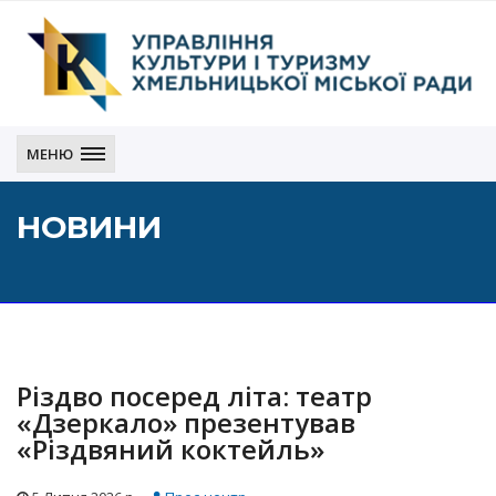
Управління
культури
МЕНЮ
і
туризму
НОВИНИ
Хмельницької
міської
ради
Різдво посеред літа: театр
«Дзеркало» презентував
«Різдвяний коктейль»