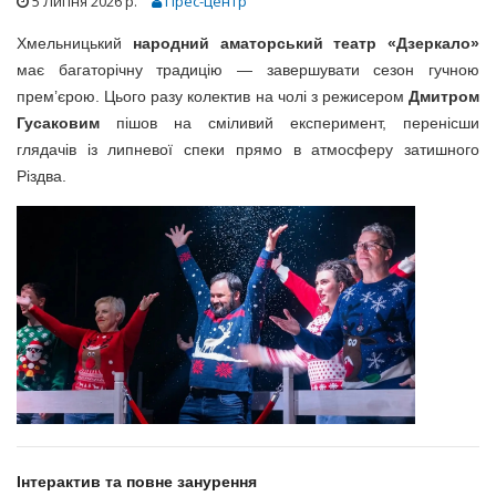
5 Липня 2026 р.
Прес-центр
Хмельницький
народний аматорський театр «Дзеркало»
має багаторічну традицію — завершувати сезон гучною
прем’єрою. Цього разу колектив на чолі з режисером
Дмитром
Гусаковим
пішов на сміливий експеримент, перенісши
глядачів із липневої спеки прямо в атмосферу затишного
Різдва.
Інтерактив та повне занурення