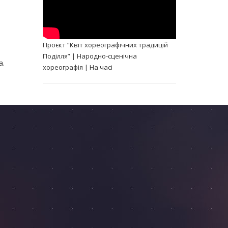
Проєкт “Квіт хореографічних традицій
Поділля” | Народно-сценічна
а.
хореографія | На часі