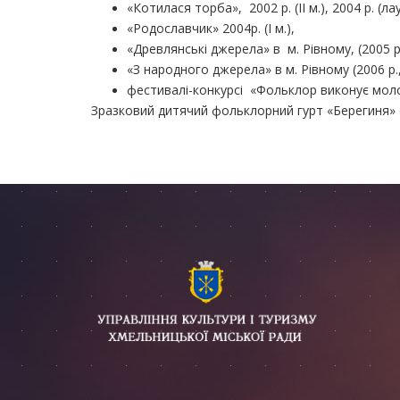
«Котилася торба», 2002 р. (ІІ м.), 2004 р. (ла
«Родославчик» 2004р. (І м.),
«Древлянські джерела» в м. Рівному, (2005 р.
«З народного джерела» в м. Рівному (2006 р., 
фестивалі-конкурсі «Фольклор виконує молод
Зразковий дитячий фольклорний гурт «Берегиня» 