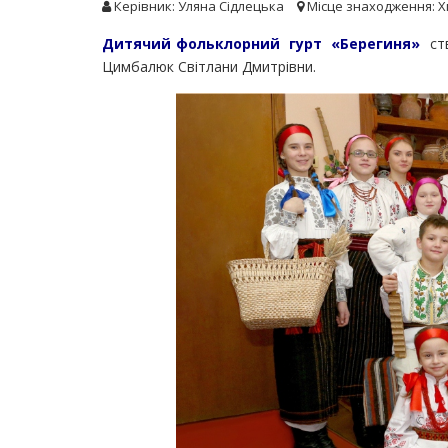
Керівник: Уляна Сідлецька
Місце знаходження: 
Дитячий фольклорний гурт «Берегиня»
ств
Цимбалюк Світлани Дмитрівни.
День Героїв. Концерт гурту «ТІНЬ СОНЦЯ»
Проект "П
(23.05.2026)