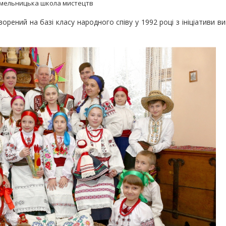
Хмельницька школа мистецтв
орений на базі класу народного співу у 1992 році з ініціативи в
Rock&Buh - 2019
оза часом". Event band "GRACE"