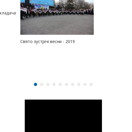
икладача
Свято зустрічі весни - 2019
ДЕНЬ МІСТА
МАГІЯ ЛЮБО