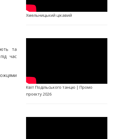
Хмельницький цікавий
ають та
під час
можцями
Квіт Подільського танцю | Промо
проєкту 2026