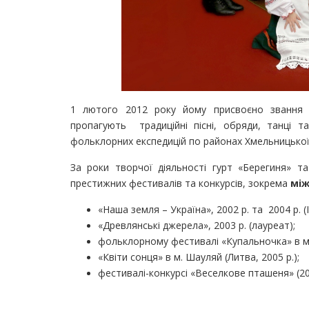
1 лютого 2012 року йому присвоєно звання «
пропагують традиційні пісні, обряди, танці т
фольклорних експедицій по районах Хмельницької
За роки творчої діяльності гурт «Берегиня» 
престижних фестивалів та конкурсів, зокрема
мі
«Наша земля – Україна», 2002 р. та 2004 р. (ІІ
«Древлянські джерела», 2003 р. (лауреат);
фольклорному фестивалі «Купальночка» в м. 
«Квіти сонця» в м. Шауляй (Литва, 2005 р.);
фестивалі-конкурсі «Веселкове пташеня» (200