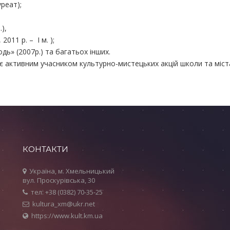
уреат);
),
2011 р. – І м. );
ь» (2007р.) та багатьох інших.
є активним учасником культурно-мистецьких акцій школи та міст
КОНТАКТИ
Україна, м. Хмельницький
вул. Проскурівська, 30
тел: +38 (0382) 70-35-25
kultura_xm@ukr.net
https://www.kult.km.ua