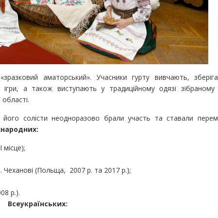
зразковий аматорський». Учасники гурту вивчають, зберіг
а ігри, а також виступають у традиційному одязі зібраному 
 області.
та його солісти неодноразово брали участь та ставали пере
жнародних:
 місце);
Чеханові (Польща, 2007 р. та 2017 р.);
8 р.).
Всеукраїнських: