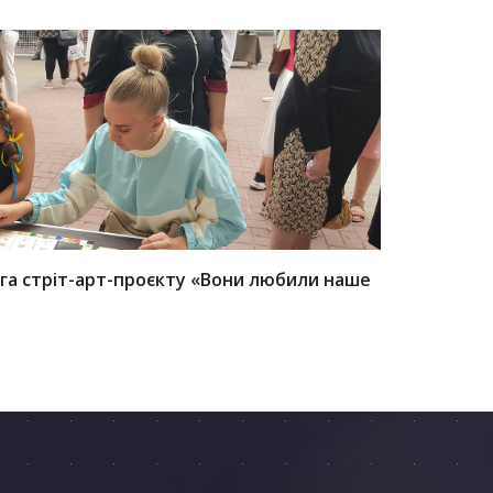
руга стріт-арт-проєкту «Вони любили наше
виставка 
ПЕРЕГЛЯНУТИ