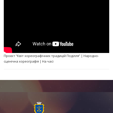
Проєкт “Квіт хореографічних традицій Поділля” | Народно-
сценічна хореографія | На часі