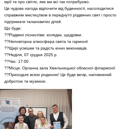
мрії та про світло, яке ми всі так потребуємо.
Це чудова нагода відпочити від буденності, насолодитися
справжнім мистецтвом в передчутті різдвяних свят і просто
підтримати талановитих дітей.
Що буде:
??Різдвяні піснеспіви: колядки, щедрівки.
??Неповторна атмосфера свята та гармонії.
??Щирі усмішки та радість юних виконавців.
??Неділя, 07 грудня 2025 р.
??Час: 17:00
??Місце: Органна зала Хмельницької обласної філармонії
??Приходьте всією родиною! Це буде вечір, наповнений
добротою та музикою.