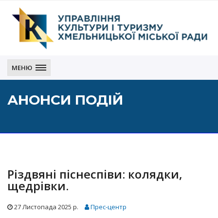
Управління
культури
МЕНЮ
і
туризму
АНОНСИ ПОДІЙ
Хмельницької
міської
ради
Різдвяні піснеспіви: колядки,
щедрівки.
27 Листопада 2025 р.
Прес-центр