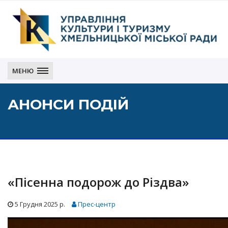
Управління
культури
МЕНЮ
і
туризму
АНОНСИ ПОДІЙ
Хмельницької
міської
ради
«Пісенна подорож до Різдва»
5 Грудня 2025 р.
Прес-центр