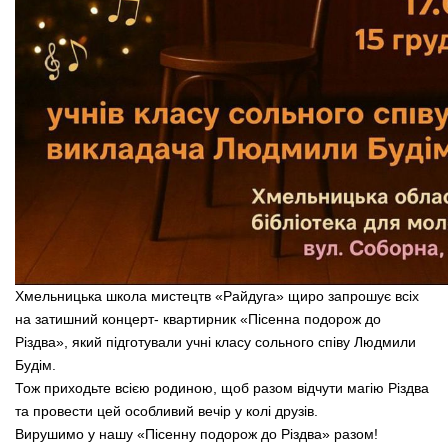
Хмельницька школа мистецтв «Райдуга» щиро запрошує всіх
на затишний концерт- квартирник «Пісенна подорож до
Різдва», який підготували учні класу сольного співу Людмили
Будім.
Тож приходьте всією родиною, щоб разом відчути магію Різдва
та провести цей особливий вечір у колі друзів.
Вирушимо у нашу «Пісенну подорож до Різдва» разом!