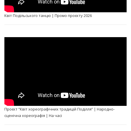
Квіт Подільського танцю | Промо проєкту 2026
Проєкт “Квіт хореографічних традицій Поділля” | Народно-
сценічна хореографія | На часі