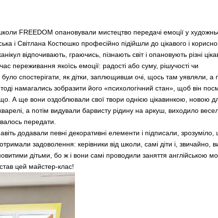
ї школи FREEDOM опановували мистецтво передачі емоції у художн
ька і Світлана Костюшко професійно підійшли до цікавого і корисно
анікул відпочивають, граючись, пізнають світ і опановують різні ціка
ас переживання якоїсь емоції: радості або суму, рішучості чи
Проект "Поза часом". Джаз бен
JAM"
 було спостерігати, як дітки, заплющивши очі, щось там уявляли, а 
тоді намагались зобразити його «психологічний стан», щоб він посм
Славимо Героїв 2025
тощо. А ще вони оздоблювали свої твори однією цікавинкою, новою д
кварелі, а потім видували барвисту рідину на аркуш, виходило весе
увалось передати.
віть додавали певні декоративні елементи і підписали, зрозуміло,
 отримали задоволення: керівники від школи, самі діти і, звичайно, в
витими дітьми, бо ж і вони самі проводили заняття англійською м
 став цей майстер-клас!