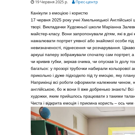
19 Червня 2025 р.
Прес-центр
Канікули з емоцією і користю
17 червня 2025 року учні Хмельницької Англійсько
творі. Викладачки Художньої школи Маріанна Залевс
майстер-класу. Вони запропонували дітям, які в дні к
намалювати портрет уявної або знайомої особи під ч
and "GRACE"
Проект "Поза часом". Камерний оркестр
невизначеності, піднесення чи розчарування. Цікаво
аркуші паперу зображували спочатку сам портрет, а 
Виставка 
чи кривив губки, зиркав очима, чи опускав їх долу 
багатьох: у прозорі трубочки набирали кольорової а
прикольно і дуже підходило під ту емоцію, яку план
Наприкінці всі роботи оформили належним чином, на
англійською, бо ж вони її вже добренько знають! Всі
художки, яким прийшлось працювати з такими талано
Чиста і відкрита емоція і приємна користь – ось чим