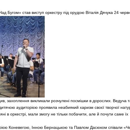
ад Бугом» став виступ оркестру під орудою Віталія Дячука 24 червн
vFolkfest - 2019
Проект "Поза часом". Камерний
одив, захоплення викликали розчулені посмішки в дорослих. Ведуча т
з дитячою аудиторією проявила неабиякий харизм своєї творчої нату
яні в оркестрі, мали змогу не тільки побачити, але й почути саме їх
арією Коневегою, Інною Бернацькою та Павлом Дасюком співали «Ч