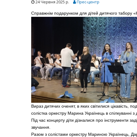
24 Червня 2025 р.
Прес-центр
Справжнім подарунком для дітей дитячого табору «Н
Фестиваль "Нестримний потік - 2021"
Hlushenko
Чумацький
Вираз дитячих оченят, в яких світилися цікавість, п
солістка оркестру Марина Українець в спілкуванні 
Під час концерту діти дізналися про інструменти заді
звучання.
Разом з солістами оркестру Мариною Українець, Д