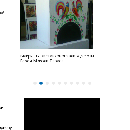
я!!!
 оркестр
Проект "Поз
Відкриття виставкової зали музею ім.
Героя Миколи Тараса
а
ри.
ервону