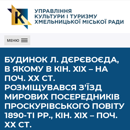
Управління
культури
МЕНЮ
і
туризму
БУДИНОК Л. ДЄРЄВОЄДА,
Хмельницької
міської
В ЯКОМУ В КІН. ХІХ – НА
ради
ПОЧ. ХХ СТ.
РОЗМІЩУВАВСЯ З’ЇЗД
МИРОВИХ ПОСЕРЕДНИКІВ
ПРОСКУРІВСЬКОГО ПОВІТУ
1890-ТІ РР., КІН. ХІХ – ПОЧ.
ХХ СТ.