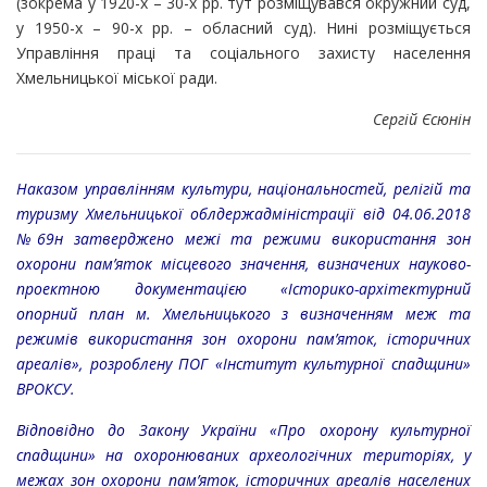
(зокрема у 1920-х – 30-х рр. тут розміщувався окружний суд,
у 1950-х – 90-х рр. – обласний суд). Нині розміщується
Управління праці та соціального захисту населення
Хмельницької міської ради.
Сергій Єсюнін
Наказом управлінням культури, національностей, релігій та
туризму Хмельницької облдержадміністрації від 04.06.2018
№69н затверджено межі та режими використання зон
охорони пам’яток місцевого значення, визначених науково-
проектною документацією «Історико-архітектурний
опорний план м. Хмельницького з визначенням меж та
режимів використання зон охорони пам’яток, історичних
ареалів», розроблену ПОГ «Інститут культурної спадщини»
ВРОКСУ.
Відповідно до Закону України «Про охорону культурної
спадщини» на охоронюваних археологічних територіях, у
межах зон охорони пам’яток, історичних ареалів населених