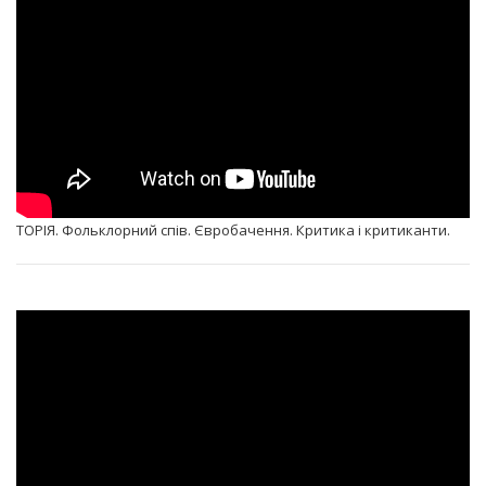
ТОРІЯ. Фольклорний спів. Євробачення. Критика і критиканти.