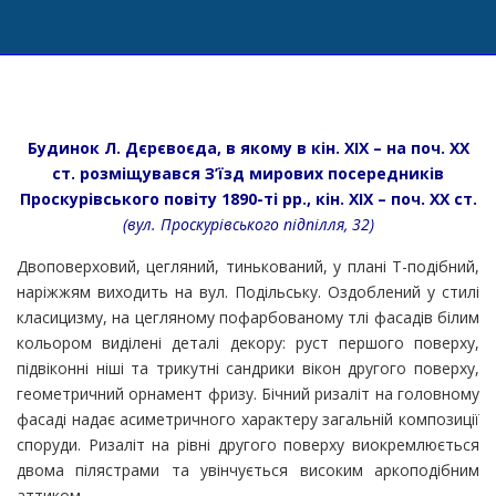
Будинок Л. Дєрєвоєда, в якому в кін. ХІХ – на поч. ХХ
ст. розміщувався З’їзд мирових посередників
Проскурівського повіту 1890-ті рр., кін. ХІХ – поч. ХХ ст.
(вул. Проскурівського підпілля, 32)
Двоповерховий, цегляний, тинькований, у плані Т-подібний,
наріжжям виходить на вул. Подільську. Оздоблений у стилі
класицизму, на цегляному пофарбованому тлі фасадів білим
кольором виділені деталі декору: руст першого поверху,
підвіконні ніші та трикутні сандрики вікон другого поверху,
геометричний орнамент фризу. Бічний ризаліт на головному
фасаді надає асиметричного характеру загальній композиції
споруди. Ризаліт на рівні другого поверху виокремлюється
двома пілястрами та увінчується високим аркоподібним
аттиком.