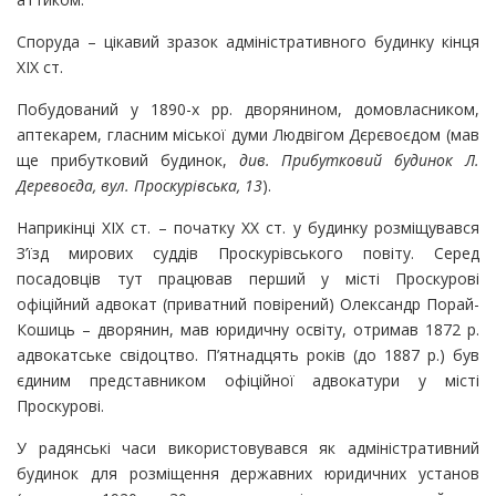
Споруда – цікавий зразок адміністративного будинку кінця
ХІХ ст.
Побудований у 1890-х рр. дворянином, домовласником,
аптекарем, гласним міської думи Людвігом Дєрєвоєдом (мав
ще прибутковий будинок,
див. Прибутковий будинок Л.
Деревоєда, вул. Проскурівська, 13
).
Наприкінці ХІХ ст. – початку ХХ ст. у будинку розміщувався
З’їзд мирових суддів Проскурівського повіту. Серед
посадовців тут працював перший у місті Проскурові
офіційний адвокат (приватний повірений) Олександр Порай-
Кошиць – дворянин, мав юридичну освіту, отримав 1872 р.
адвокатське свідоцтво. П’ятнадцять років (до 1887 р.) був
єдиним представником офіційної адвокатури у місті
Проскурові.
У радянські часи використовувався як адміністративний
будинок для розміщення державних юридичних установ